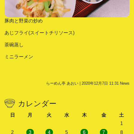
豚肉と野菜の炒め
あじフライ(スイートチリソース)
茶碗蒸し
ミニラーメン
らーめん亭 あおい | 2020年12月7日 11:31
News
カレンダー
日
月
火
水
木
金
土
1
2
3
4
5
6
7
8